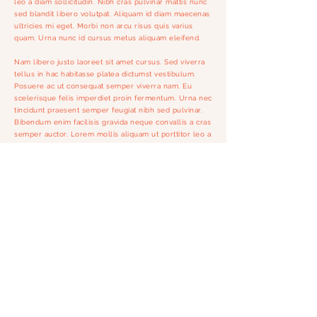
leo a diam sollicitudin. Nibh cras pulvinar mattis nunc
sed blandit libero volutpat. Aliquam id diam maecenas
ultricies mi eget. Morbi non arcu risus quis varius
quam. Urna nunc id cursus metus aliquam eleifend.
Nam libero justo laoreet sit amet cursus. Sed viverra
tellus in hac habitasse platea dictumst vestibulum.
Posuere ac ut consequat semper viverra nam. Eu
scelerisque felis imperdiet proin fermentum. Urna nec
tincidunt praesent semper feugiat nibh sed pulvinar.
Bibendum enim facilisis gravida neque convallis a cras
semper auctor. Lorem mollis aliquam ut porttitor leo a
diam sollicitudin. Egestas tellus rutrum tellus
pellentesque eu tincidunt tortor aliquam. Habitant
morbi tristique senectus et. Mollis aliquam ut porttitor
leo a diam sollicitudin tempor id. Non odio euismod
lacinia at quis. Tristique senectus et netus et.
COPYRIGHT ©
2023-2024
BLUEBIRD STORIES -
ANNELEEN JEGERS
AUDIO GASTENBOEK VOOR HUWELIJK •
BABYBORREL • TROUW • COMMUNIE
ALGEMENE VOORWAARDEN
BELGIÊ - BE0696 597 778